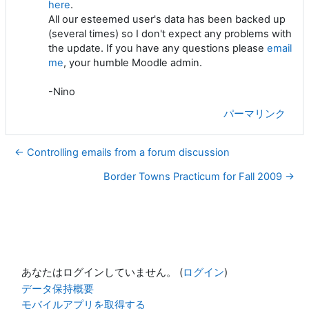
here
.
All our esteemed user's data has been backed up
(several times) so I don't expect any problems with
the update. If you have any questions please
email
me
, your humble Moodle admin.
-Nino
パーマリンク
← Controlling emails from a forum discussion
Border Towns Practicum for Fall 2009 →
あなたはログインしていません。 (
ログイン
)
データ保持概要
モバイルアプリを取得する