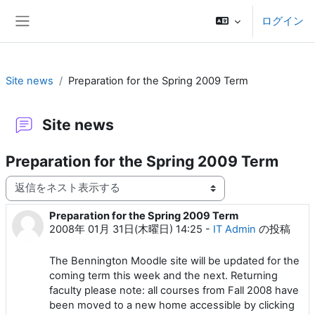
メインコンテンツへスキップする
ログイン
サイドパネル
Site news
Preparation for the Spring 2009 Term
Site news
Preparation for the Spring 2009 Term
表示モード
Preparation for the Spring 2009 Term
返信数: 0
2008年 01月 31日(木曜日) 14:25
-
IT Admin
の投稿
The Bennington Moodle site will be updated for the
coming term this week and the next. Returning
faculty please note: all courses from Fall 2008 have
been moved to a new home accessible by clicking